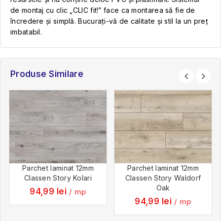
de montaj cu clic „CLIC fit!” face ca montarea să fie de
încredere și simplă. Bucurați-vă de calitate și stil la un preț
imbatabil.
Produse Similare
Parchet laminat 12mm
Parchet laminat 12mm
Classen Story Kolari
Classen Story Waldorf
Oak
94,99
lei
/ mp
94,99
lei
/ mp