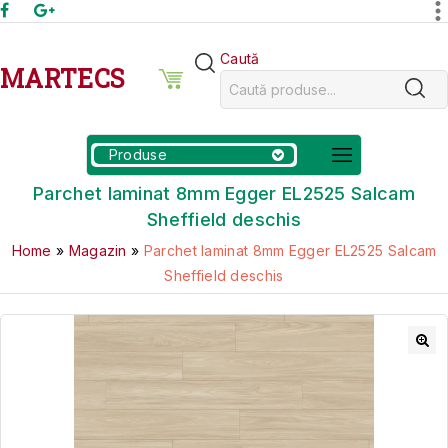
Caută
MARTECS
Produse
Parchet laminat 8mm Egger EL2525 Salcam
Sheffield deschis
Home
»
Magazin
»
Parchet laminat 8mm Egger EL2525 Salcam
Sheffield deschis