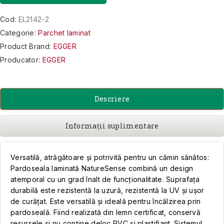
Cod:
EL2142-2
Categorie:
Parchet laminat
Product Brand:
EGGER
Producator:
EGGER
Descriere
Informații suplimentare
Versatilă, atrăgătoare și potrivită pentru un cămin sănătos:
Pardoseala laminată NatureSense combină un design
atemporal cu un grad înalt de funcționalitate. Suprafața
durabilă este rezistentă la uzură, rezistentă la UV și ușor
de curățat. Este versatilă și ideală pentru încălzirea prin
pardoseală. Fiind realizată din lemn certificat, conservă
resursele și nu conține deloc PVC și plastifiant. Sistemul