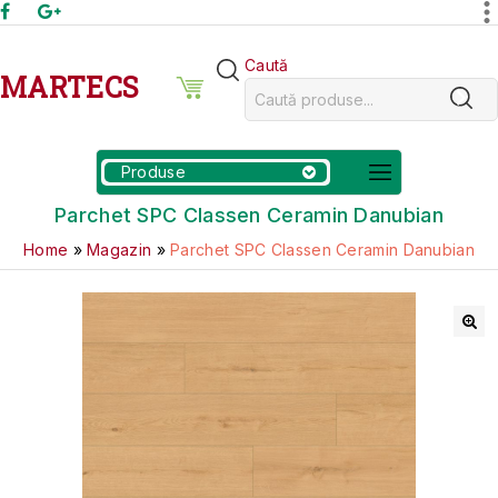
Caută
MARTECS
Produse
Parchet SPC Classen Ceramin Danubian
Home
»
Magazin
»
Parchet SPC Classen Ceramin Danubian