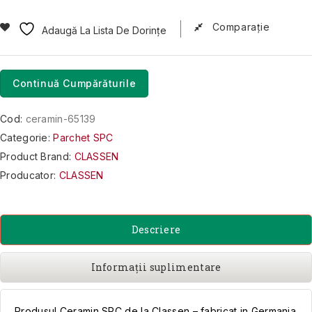
Comparaţie
Adaugă La Lista De Dorințe
Continuă Cumpărăturile
Cod:
ceramin-65139
Categorie:
Parchet SPC
Product Brand:
CLASSEN
Producator:
CLASSEN
Descriere
Informații suplimentare
Produsul Ceramin SPC de la Classen – fabricat in Germania