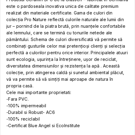
este o pardoseala inovativa unica de calitate premium
realizat din materiale certificate. Gama de culori din
colecția Pro Nature reflectă culorile naturale ale lumii din
jur – pornind de la piatra brută, prin nuanțele confortabile
ale lemnului, care se termină cu tonurile netede ale
pământului. Schema de culori diversificată vă permite să
combinați gusturile celor mai pretențioși clienți și selecția
perfectă a culorilor pentru orice interior. Principalele atuuri
sunt ecologia, ușurința la întreținere, ușor de reciclat,
diversitatea dimensiunilor și rezistența la apă . Această
colecție, prin atingerea caldă și sunetul ambiental plăcut,
vă va permite să vă simțiți mai aproape de natura în
propria casă.
Cele mai importante proprietati:
-Fara PVC.
-100% impermeabil
-Durabil si Robust- AC6
-100% reciclabil
-Certificat Blue Angel si EcoInstitute