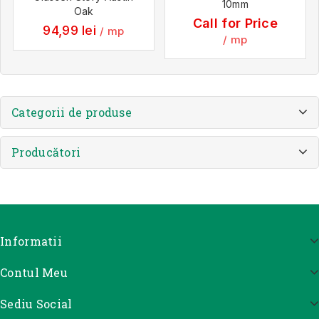
10mm
Oak
Call for Price
94,99
lei
/ mp
/ mp
Categorii de produse
Producători
Informatii
Contul Meu
Sediu Social