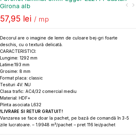
Girona alb
57,95
lei
/ mp
Decorul are o imagine de lemn de culoare bej-gri foarte
deschis, cu o textură delicată.
CARACTERISTICI:
Lungime: 1292 mm
Latime:193 mm
Grosime: 8 mm
Format placa: classic
Tesituri 4V: NU
Clasa trafic: AC4/32 comercial mediu
Material: HDF+
Plinta asociata L632
!LIVRARE SI RETUR GRATUIT!
Vanzarea se face doar la pachet, pe bază de comandă în 3-5
zile lucratoare. – 1.9948 m²/pachet – pret 116 lei/pachet