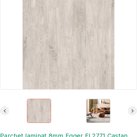
Parchet laminat 8mm Egger EL2771 Castan