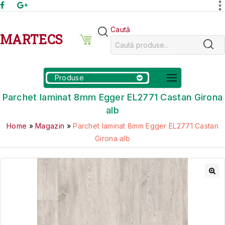
Caută
MARTECS
Produse
Parchet laminat 8mm Egger EL2771 Castan Girona
alb
Home
»
Magazin
»
Parchet laminat 8mm Egger EL2771 Castan
Girona alb