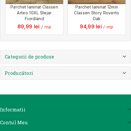
Parchet laminat Classen
Parchet laminat 12mm
Arteo 10XL Stejar
Classen Story Roverto
Fiordland
Oak
89,99
lei
94,99
lei
/ mp
/ mp
Categorii de produse
Producători
Informatii
Contul Meu