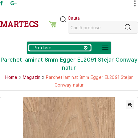
Caută
MARTECS
Produse
Parchet laminat 8mm Egger EL2091 Stejar Conway
natur
Home
»
Magazin
»
Parchet laminat 8mm Egger EL2091 Stejar
Conway natur