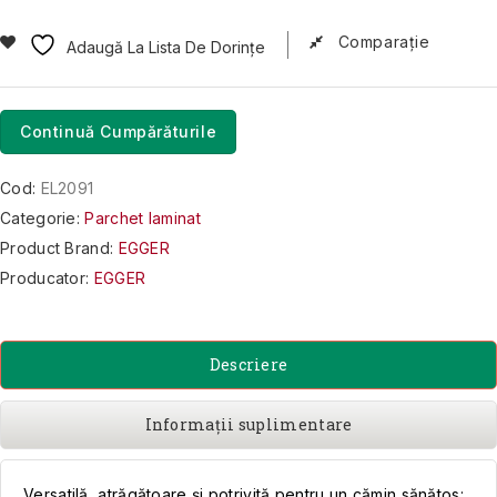
Comparaţie
Adaugă La Lista De Dorințe
Continuă Cumpărăturile
Cod:
EL2091
Categorie:
Parchet laminat
Product Brand:
EGGER
Producator:
EGGER
Descriere
Informații suplimentare
Versatilă, atrăgătoare și potrivită pentru un cămin sănătos: