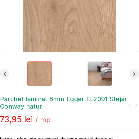
Parchet laminat 8mm Egger EL2091 Stejar
Conway natur
73,95
lei
/ mp
Large – placi late cu aspect de lemn natural de stejar .