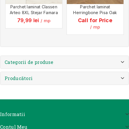
Parchet laminat Classen
Parchet laminat
Arteo 8XL Stejar Famara
Herringbone Pisa Oak
79,99
lei
Call for Price
/ mp
/ mp
Categorii de produse
Producători
Informatii
Contul Meu