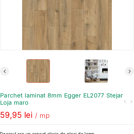
Parchet laminat 8mm Egger EL2077 Stejar
Loja maro
59,95
lei
/ mp
Decorul are un aspect clasic de placi de lemn.