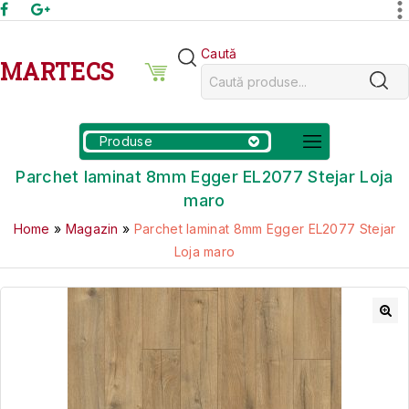
Caută
MARTECS
Produse
Parchet laminat 8mm Egger EL2077 Stejar Loja
maro
Home
»
Magazin
»
Parchet laminat 8mm Egger EL2077 Stejar
Loja maro