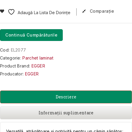
Comparaţie
Adaugă La Lista De Dorințe
Continuă Cumpărăturile
Cod:
EL2077
Categorie:
Parchet laminat
Product Brand:
EGGER
Producator:
EGGER
Descriere
Informații suplimentare
Versatilă, atrăgătoare și potrivită pentru un cămin sănătos: