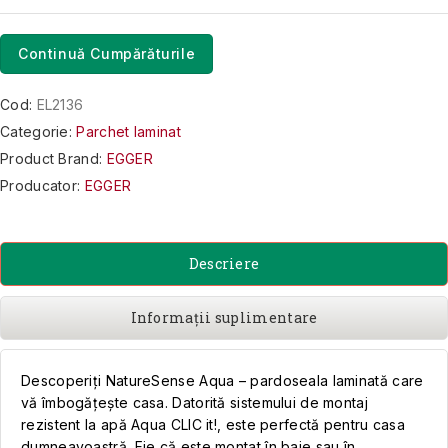
Continuă Cumpărăturile
Cod:
EL2136
Categorie:
Parchet laminat
Product Brand:
EGGER
Producator:
EGGER
Descriere
Informații suplimentare
Descoperiți NatureSense Aqua – pardoseala laminată care
vă îmbogățește casa. Datorită sistemului de montaj
rezistent la apă Aqua CLIC it!, este perfectă pentru casa
dumneavoastră. Fie că este montat în baie sau în