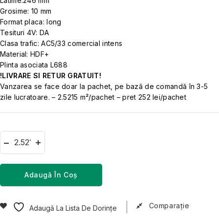
Latime:246 mm
Grosime: 10 mm
Format placa: long
Tesituri 4V: DA
Clasa trafic: AC5/33 comercial intens
Material: HDF+
Plinta asociata L688
!LIVRARE SI RETUR GRATUIT!
Vanzarea se face doar la pachet, pe bază de comandă în 3-5
zile lucratoare. – 2.5215 m²/pachet – pret 252 lei/pachet
Adaugă În Coș
Comparaţie
Adaugă La Lista De Dorințe