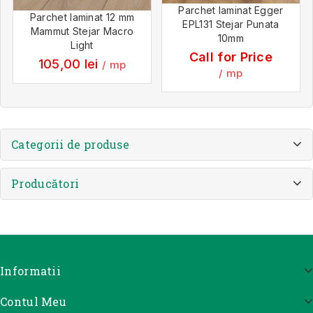
Parchet laminat Egger
Parchet laminat 12 mm
EPL131 Stejar Punata
Mammut Stejar Macro
10mm
Light
Call for Price
105,00
lei
/ mp
/ mp
Categorii de produse
Producători
Informatii
Contul Meu