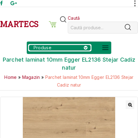
Caută
MARTECS
Produse
Parchet laminat 10mm Egger EL2136 Stejar Cadiz
natur
Home
»
Magazin
»
Parchet laminat 10mm Egger EL2136 Stejar
Cadiz natur