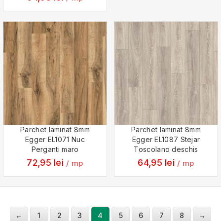
Parchet laminat 8mm
Parchet laminat 8mm
Egger EL1071 Nuc
Egger EL1087 Stejar
Perganti maro
Toscolano deschis
72,95
lei
64,95
lei
/ mp
/ mp
←
1
2
3
4
5
6
7
8
→