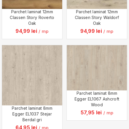
Parchet laminat 12mm
Parchet laminat 12mm
Classen Story Roverto
Classen Story Waldorf
Oak
Oak
94,99
lei
94,99
lei
/ mp
/ mp
Parchet laminat 8mm
Egger EL1067 Ashcroft
Wood
Parchet laminat 8mm
57,95
lei
/ mp
Egger EL1037 Stejar
Berdal gri
64,95
lei
/ mp